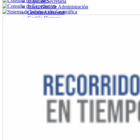
Direc. de Secretaría
Direc. Gral. de Administración
Gestión Ambiental
Gestión Humana
Hacienda
Obras
Ordenamiento
Promoción Social
Salud
Secretaría General
Tránsito
Turismo