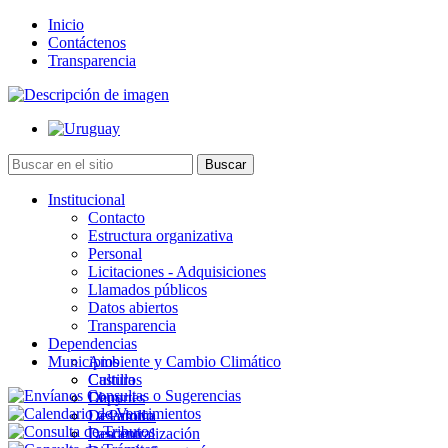
Inicio
Contáctenos
Transparencia
Institucional
Contacto
Estructura organizativa
Personal
Licitaciones - Adquisiciones
Llamados públicos
Datos abiertos
Transparencia
Dependencias
Municipios
Ambiente y Cambio Climático
Cultura
Castillos
Deportes
Chuy
Desarrollo
La Paloma
Descentralización
Lascano