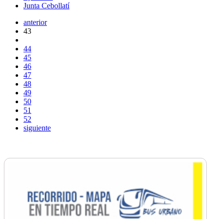
Junta Cebollatí
anterior
43
44
45
46
47
48
49
50
51
52
siguiente