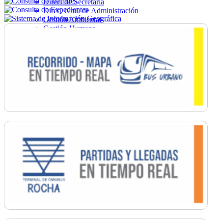
Direc. de Secretaría
Direc. Gral. de Administración
Gestión Ambiental
Gestión Humana
Hacienda
Obras
Ordenamiento
Promoción Social
Salud
Secretaría General
Tránsito
Turismo