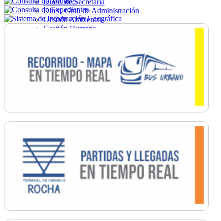
Direc. de Secretaría
Direc. Gral. de Administración
Gestión Ambiental
Gestión Humana
Hacienda
Obras
Ordenamiento
Promoción Social
Salud
Secretaría General
Tránsito
Turismo