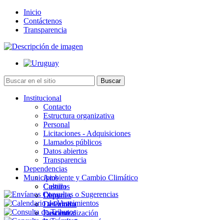
Inicio
Contáctenos
Transparencia
Institucional
Contacto
Estructura organizativa
Personal
Licitaciones - Adquisiciones
Llamados públicos
Datos abiertos
Transparencia
Dependencias
Municipios
Ambiente y Cambio Climático
Cultura
Castillos
Deportes
Chuy
Desarrollo
La Paloma
Descentralización
Lascano