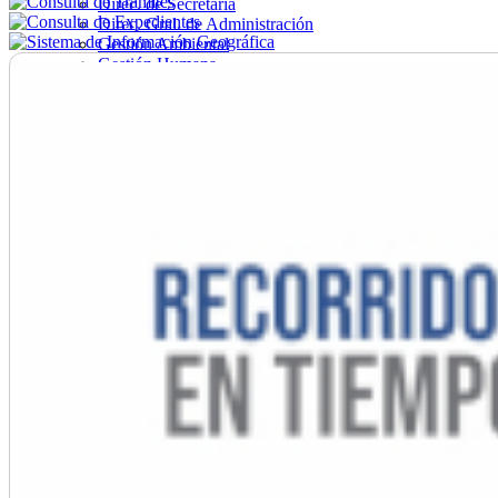
Direc. de Secretaría
Direc. Gral. de Administración
Gestión Ambiental
Gestión Humana
Hacienda
Obras
Ordenamiento
Promoción Social
Salud
Secretaría General
Tránsito
Turismo