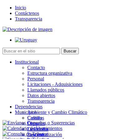
Inicio
Contáctenos
Transparencia
Institucional
Contacto
Estructura organizativa
Personal
Licitaciones - Adquisiciones
Llamados públicos
Datos abiertos
Transparencia
Dependencias
Municipios
Ambiente y Cambio Climático
Cultura
Castillos
Deportes
Chuy
Desarrollo
La Paloma
Descentralización
Lascano