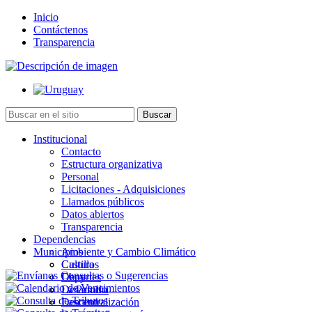
Inicio
Contáctenos
Transparencia
Institucional
Contacto
Estructura organizativa
Personal
Licitaciones - Adquisiciones
Llamados públicos
Datos abiertos
Transparencia
Dependencias
Municipios
Ambiente y Cambio Climático
Cultura
Castillos
Deportes
Chuy
Desarrollo
La Paloma
Descentralización
Lascano