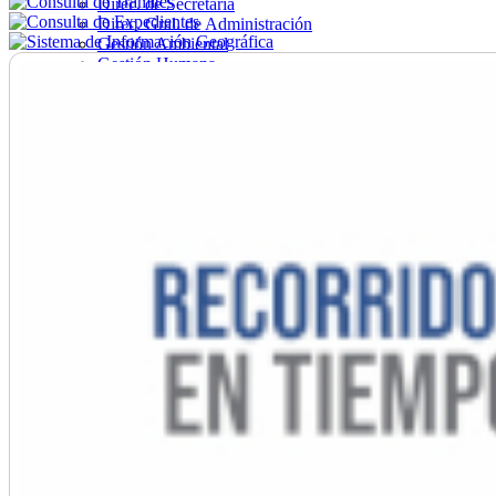
Direc. de Secretaría
Direc. Gral. de Administración
Gestión Ambiental
Gestión Humana
Hacienda
Obras
Ordenamiento
Promoción Social
Salud
Secretaría General
Tránsito
Turismo