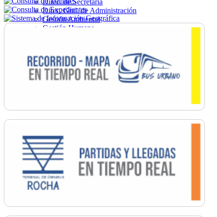
Direc. de Secretaría
Direc. Gral. de Administración
Gestión Ambiental
Gestión Humana
Hacienda
Obras
Ordenamiento
Promoción Social
Salud
Secretaría General
Tránsito
Turismo