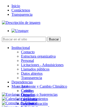
Inicio
Contáctenos
Transparencia
Institucional
Contacto
Estructura organizativa
Personal
Licitaciones - Adquisiciones
Llamados públicos
Datos abiertos
Transparencia
Dependencias
Municipios
Ambiente y Cambio Climático
Cultura
Castillos
Deportes
Chuy
Desarrollo
La Paloma
Descentralización
Lascano