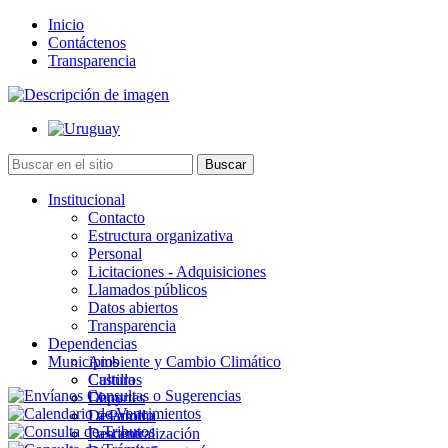
Inicio
Contáctenos
Transparencia
Institucional
Contacto
Estructura organizativa
Personal
Licitaciones - Adquisiciones
Llamados públicos
Datos abiertos
Transparencia
Dependencias
Municipios
Ambiente y Cambio Climático
Cultura
Castillos
Deportes
Chuy
Desarrollo
La Paloma
Descentralización
Lascano