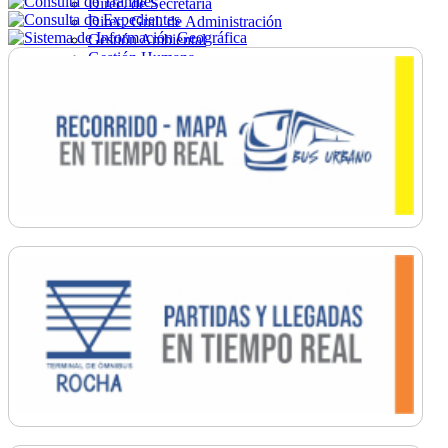
Direc. de Secretaría
Direc. Gral. de Administración
Gestión Ambiental
Gestión Humana
Hacienda
Obras
Ordenamiento
Promoción Social
Salud
Secretaría General
Tránsito
Turismo