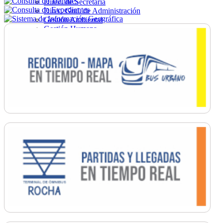
Direc. de Secretaría
Direc. Gral. de Administración
Gestión Ambiental
Gestión Humana
Hacienda
Obras
Ordenamiento
Promoción Social
Salud
Secretaría General
Tránsito
Turismo