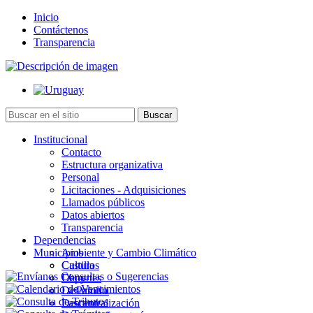
Inicio
Contáctenos
Transparencia
Institucional
Contacto
Estructura organizativa
Personal
Licitaciones - Adquisiciones
Llamados públicos
Datos abiertos
Transparencia
Dependencias
Municipios
Ambiente y Cambio Climático
Cultura
Castillos
Deportes
Chuy
Desarrollo
La Paloma
Descentralización
Lascano