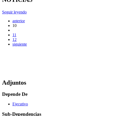
Seguir leyendo
anterior
10
11
12
siguiente
Adjuntos
Depende De
Ejecutivo
Sub-Dependencias