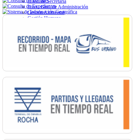
Direc. de Secretaría
Direc. Gral. de Administración
Gestión Ambiental
Gestión Humana
Hacienda
Obras
Ordenamiento
Promoción Social
Salud
Secretaría General
Tránsito
Turismo