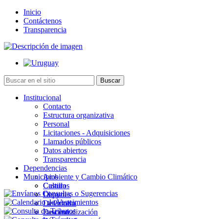
Inicio
Contáctenos
Transparencia
Institucional
Contacto
Estructura organizativa
Personal
Licitaciones - Adquisiciones
Llamados públicos
Datos abiertos
Transparencia
Dependencias
Municipios
Ambiente y Cambio Climático
Cultura
Castillos
Deportes
Chuy
Desarrollo
La Paloma
Descentralización
Lascano