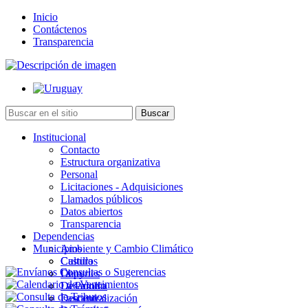
Inicio
Contáctenos
Transparencia
Institucional
Contacto
Estructura organizativa
Personal
Licitaciones - Adquisiciones
Llamados públicos
Datos abiertos
Transparencia
Dependencias
Municipios
Ambiente y Cambio Climático
Cultura
Castillos
Deportes
Chuy
Desarrollo
La Paloma
Descentralización
Lascano