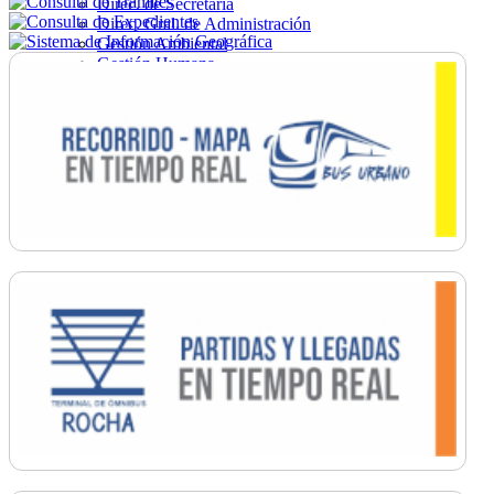
Direc. de Secretaría
Direc. Gral. de Administración
Gestión Ambiental
Gestión Humana
Hacienda
Obras
Ordenamiento
Promoción Social
Salud
Secretaría General
Tránsito
Turismo