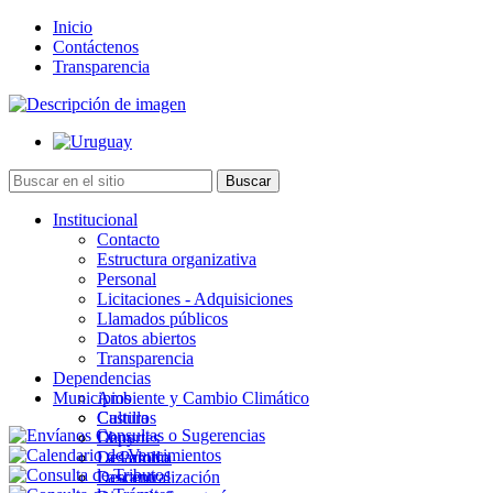
Inicio
Contáctenos
Transparencia
Institucional
Contacto
Estructura organizativa
Personal
Licitaciones - Adquisiciones
Llamados públicos
Datos abiertos
Transparencia
Dependencias
Municipios
Ambiente y Cambio Climático
Cultura
Castillos
Deportes
Chuy
Desarrollo
La Paloma
Descentralización
Lascano