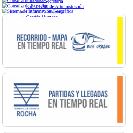
Direc. de Secretaría
Direc. Gral. de Administración
Gestión Ambiental
Gestión Humana
Hacienda
Obras
Ordenamiento
Promoción Social
Salud
Secretaría General
Tránsito
Turismo