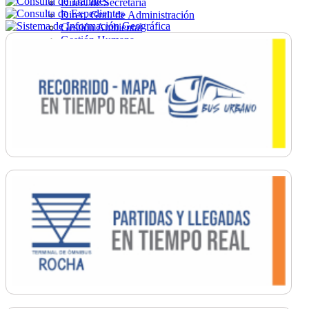
Direc. de Secretaría
Direc. Gral. de Administración
Gestión Ambiental
Gestión Humana
Hacienda
Obras
Ordenamiento
Promoción Social
Salud
Secretaría General
Tránsito
Turismo