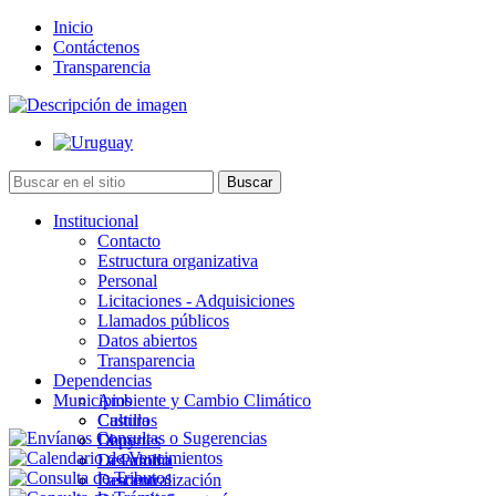
Inicio
Contáctenos
Transparencia
Institucional
Contacto
Estructura organizativa
Personal
Licitaciones - Adquisiciones
Llamados públicos
Datos abiertos
Transparencia
Dependencias
Municipios
Ambiente y Cambio Climático
Cultura
Castillos
Deportes
Chuy
Desarrollo
La Paloma
Descentralización
Lascano