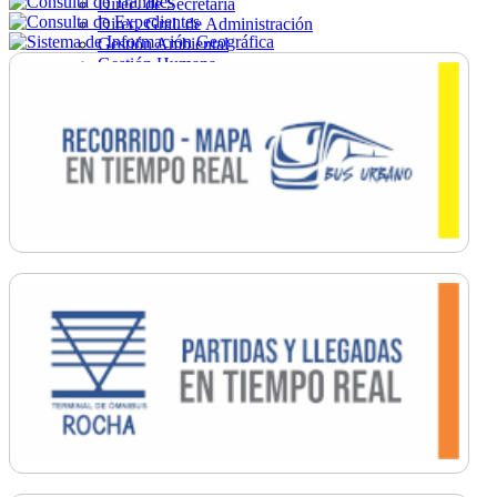
Direc. de Secretaría
Direc. Gral. de Administración
Gestión Ambiental
Gestión Humana
Hacienda
Obras
Ordenamiento
Promoción Social
Salud
Secretaría General
Tránsito
Turismo