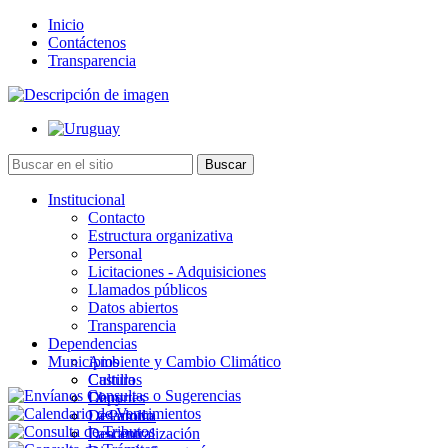
Inicio
Contáctenos
Transparencia
Institucional
Contacto
Estructura organizativa
Personal
Licitaciones - Adquisiciones
Llamados públicos
Datos abiertos
Transparencia
Dependencias
Municipios
Ambiente y Cambio Climático
Cultura
Castillos
Deportes
Chuy
Desarrollo
La Paloma
Descentralización
Lascano