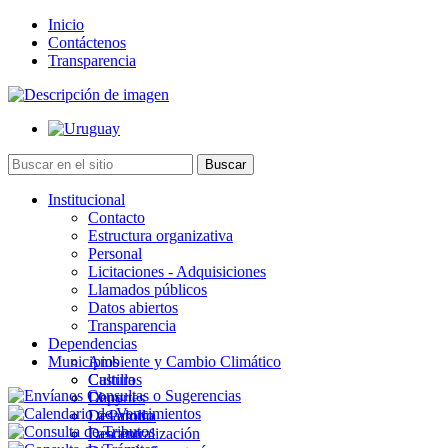
Inicio
Contáctenos
Transparencia
Institucional
Contacto
Estructura organizativa
Personal
Licitaciones - Adquisiciones
Llamados públicos
Datos abiertos
Transparencia
Dependencias
Municipios
Ambiente y Cambio Climático
Cultura
Castillos
Deportes
Chuy
Desarrollo
La Paloma
Descentralización
Lascano