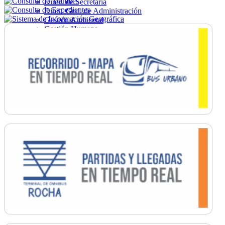
Direc. de Secretaría
Direc. Gral. de Administración
Gestión Ambiental
Gestión Humana
Hacienda
Obras
Ordenamiento
Promoción Social
Salud
Secretaría General
Tránsito
Turismo