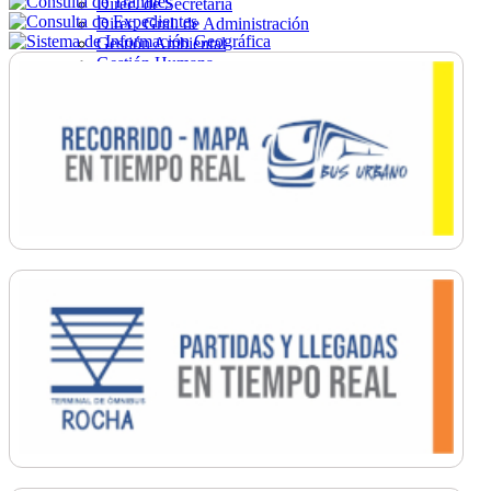
Direc. de Secretaría
Direc. Gral. de Administración
Gestión Ambiental
Gestión Humana
Hacienda
Obras
Ordenamiento
Promoción Social
Salud
Secretaría General
Tránsito
Turismo