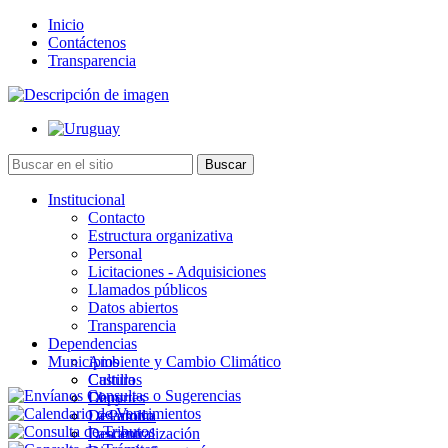
Inicio
Contáctenos
Transparencia
Institucional
Contacto
Estructura organizativa
Personal
Licitaciones - Adquisiciones
Llamados públicos
Datos abiertos
Transparencia
Dependencias
Municipios
Ambiente y Cambio Climático
Cultura
Castillos
Deportes
Chuy
Desarrollo
La Paloma
Descentralización
Lascano