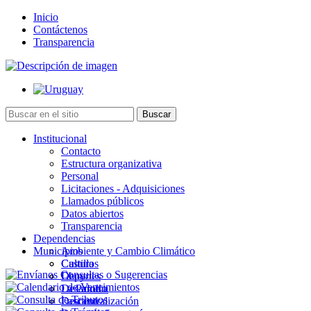
Inicio
Contáctenos
Transparencia
Institucional
Contacto
Estructura organizativa
Personal
Licitaciones - Adquisiciones
Llamados públicos
Datos abiertos
Transparencia
Dependencias
Municipios
Ambiente y Cambio Climático
Cultura
Castillos
Deportes
Chuy
Desarrollo
La Paloma
Descentralización
Lascano