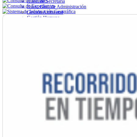
Direc. de Secretaría
Direc. Gral. de Administración
Gestión Ambiental
Gestión Humana
Hacienda
Obras
Ordenamiento
Promoción Social
Salud
Secretaría General
Tránsito
Turismo