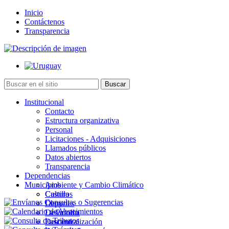
Inicio
Contáctenos
Transparencia
Institucional
Contacto
Estructura organizativa
Personal
Licitaciones - Adquisiciones
Llamados públicos
Datos abiertos
Transparencia
Dependencias
Municipios
Ambiente y Cambio Climático
Cultura
Castillos
Deportes
Chuy
Desarrollo
La Paloma
Descentralización
Lascano