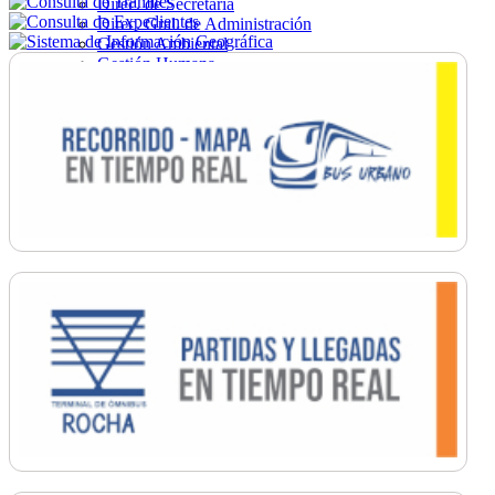
Direc. de Secretaría
Direc. Gral. de Administración
Gestión Ambiental
Gestión Humana
Hacienda
Obras
Ordenamiento
Promoción Social
Salud
Secretaría General
Tránsito
Turismo