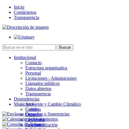
Inicio
Contáctenos
Transparencia
Institucional
Contacto
Estructura organizativa
Personal
Licitaciones - Adquisiciones
Llamados públicos
Datos abiertos
Transparencia
Dependencias
Municipios
Ambiente y Cambio Climático
Cultura
Castillos
Deportes
Chuy
Desarrollo
La Paloma
Descentralización
Lascano