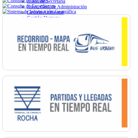
Direc. de Secretaría
Direc. Gral. de Administración
Gestión Ambiental
Gestión Humana
Hacienda
Obras
Ordenamiento
Promoción Social
Salud
Secretaría General
Tránsito
Turismo