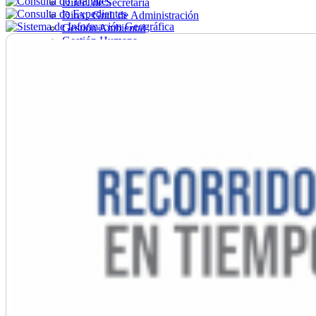
Direc. de Secretaría
Direc. Gral. de Administración
Gestión Ambiental
Gestión Humana
Hacienda
Obras
Ordenamiento
Promoción Social
Salud
Secretaría General
Tránsito
Turismo