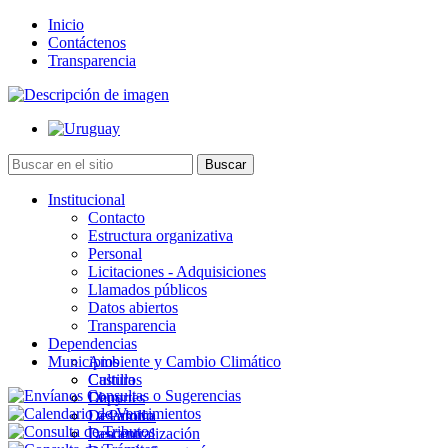
Inicio
Contáctenos
Transparencia
Institucional
Contacto
Estructura organizativa
Personal
Licitaciones - Adquisiciones
Llamados públicos
Datos abiertos
Transparencia
Dependencias
Municipios
Ambiente y Cambio Climático
Cultura
Castillos
Deportes
Chuy
Desarrollo
La Paloma
Descentralización
Lascano