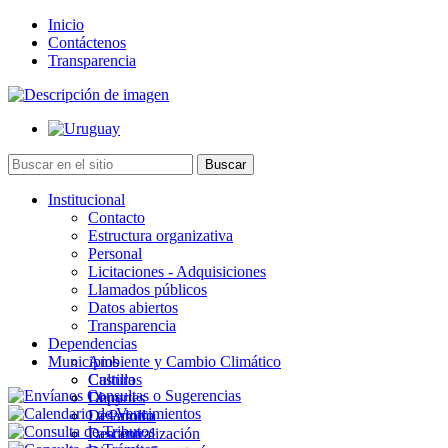
Inicio
Contáctenos
Transparencia
Institucional
Contacto
Estructura organizativa
Personal
Licitaciones - Adquisiciones
Llamados públicos
Datos abiertos
Transparencia
Dependencias
Municipios
Ambiente y Cambio Climático
Cultura
Castillos
Deportes
Chuy
Desarrollo
La Paloma
Descentralización
Lascano