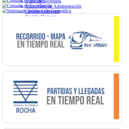
Direc. de Secretaría
Direc. Gral. de Administración
Gestión Ambiental
Gestión Humana
Hacienda
Obras
Ordenamiento
Promoción Social
Salud
Secretaría General
Tránsito
Turismo