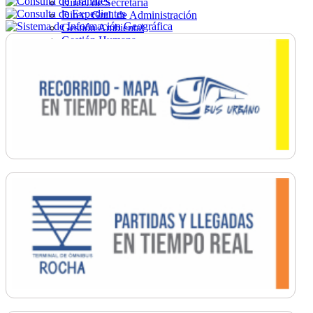
Direc. de Secretaría
Direc. Gral. de Administración
Gestión Ambiental
Gestión Humana
Hacienda
Obras
Ordenamiento
Promoción Social
Salud
Secretaría General
Tránsito
Turismo