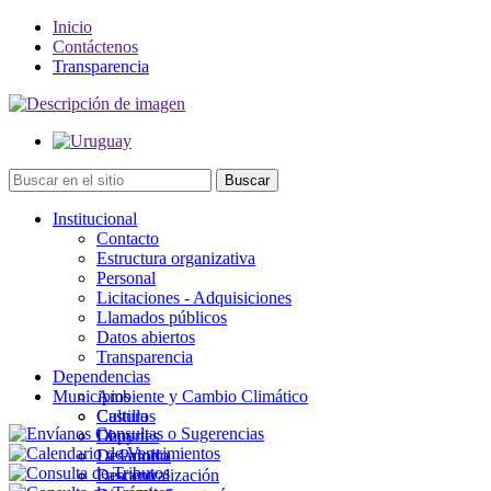
Inicio
Contáctenos
Transparencia
Institucional
Contacto
Estructura organizativa
Personal
Licitaciones - Adquisiciones
Llamados públicos
Datos abiertos
Transparencia
Dependencias
Municipios
Ambiente y Cambio Climático
Cultura
Castillos
Deportes
Chuy
Desarrollo
La Paloma
Descentralización
Lascano