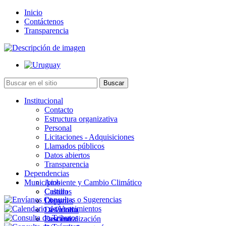
Inicio
Contáctenos
Transparencia
Institucional
Contacto
Estructura organizativa
Personal
Licitaciones - Adquisiciones
Llamados públicos
Datos abiertos
Transparencia
Dependencias
Municipios
Ambiente y Cambio Climático
Cultura
Castillos
Deportes
Chuy
Desarrollo
La Paloma
Descentralización
Lascano