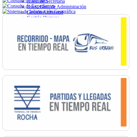
Direc. de Secretaría
Direc. Gral. de Administración
Gestión Ambiental
Gestión Humana
Hacienda
Obras
Ordenamiento
Promoción Social
Salud
Secretaría General
Tránsito
Turismo