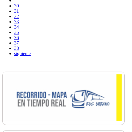
30
31
32
33
34
35
36
37
38
siguiente