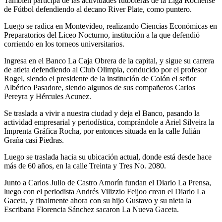
También participa de las actividades futboleras de la Liga Rochense
de Fútbol defendiendo al decano River Plate, como puntero.
Luego se radica en Montevideo, realizando Ciencias Económicas en
Preparatorios del Liceo Nocturno, institución a la que defendió
corriendo en los torneos universitarios.
Ingresa en el Banco La Caja Obrera de la capital, y sigue su carrera
de atleta defendiendo al Club Olimpia, conducido por el profesor
Rogel, siendo el presidente de la institución de Colón el señor
Albérico Pasadore, siendo algunos de sus compañeros Carlos
Pereyra y Hércules Acunez.
Se traslada a vivir a nuestra ciudad y deja el Banco, pasando la
actividad empresarial y periodística, comprándole a Ariel Silveira la
Imprenta Gráfica Rocha, por entonces situada en la calle Julián
Graña casi Piedras.
Luego se traslada hacia su ubicación actual, donde está desde hace
más de 60 años, en la calle Treinta y Tres No. 2080.
Junto a Carlos Julio de Castro Amorín fundan el Diario La Prensa,
luego con el periodista Andrés Vilizzio Feijoo crean el Diario La
Gaceta, y finalmente ahora con su hijo Gustavo y su nieta la
Escribana Florencia Sánchez sacaron La Nueva Gaceta.