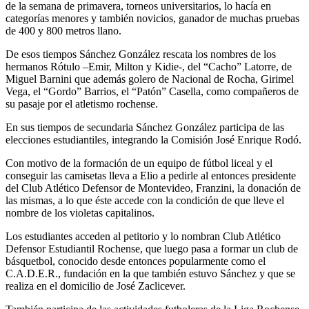
de la semana de primavera, torneos universitarios, lo hacía en
categorías menores y también novicios, ganador de muchas pruebas
de 400 y 800 metros llano.
De esos tiempos Sánchez González rescata los nombres de los
hermanos Rótulo –Emir, Milton y Kidie-, del “Cacho” Latorre, de
Miguel Barnini que además golero de Nacional de Rocha, Girimel
Vega, el “Gordo” Barrios, el “Patón” Casella, como compañeros de
su pasaje por el atletismo rochense.
En sus tiempos de secundaria Sánchez González participa de las
elecciones estudiantiles, integrando la Comisión José Enrique Rodó.
Con motivo de la formación de un equipo de fútbol liceal y el
conseguir las camisetas lleva a Elio a pedirle al entonces presidente
del Club Atlético Defensor de Montevideo, Franzini, la donación de
las mismas, a lo que éste accede con la condición de que lleve el
nombre de los violetas capitalinos.
Los estudiantes acceden al petitorio y lo nombran Club Atlético
Defensor Estudiantil Rochense, que luego pasa a formar un club de
básquetbol, conocido desde entonces popularmente como el
C.A.D.E.R., fundación en la que también estuvo Sánchez y que se
realiza en el domicilio de José Zaclicever.