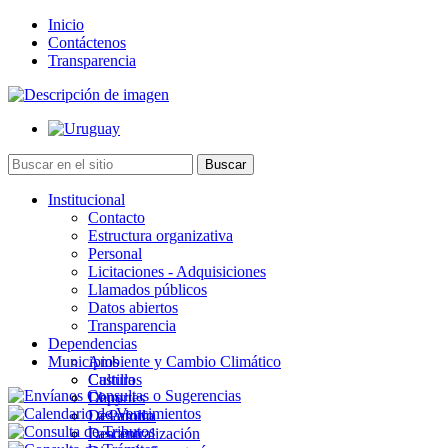
Inicio
Contáctenos
Transparencia
Institucional
Contacto
Estructura organizativa
Personal
Licitaciones - Adquisiciones
Llamados públicos
Datos abiertos
Transparencia
Dependencias
Municipios
Ambiente y Cambio Climático
Cultura
Castillos
Deportes
Chuy
Desarrollo
La Paloma
Descentralización
Lascano