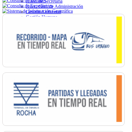
Direc. de Secretaría
Direc. Gral. de Administración
Gestión Ambiental
Gestión Humana
Hacienda
Obras
Ordenamiento
Promoción Social
Salud
Secretaría General
Tránsito
Turismo