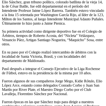
Elio Sánchez, gran tribuno político, colorado batllista de la vieja 14,
la de César Batlle, fue edil departamental en el período del
Intendente Profesor Jaime López Barrera. También estuvo vinculado
a la lista 15 orientada por Washington García Rijo, al líder de la 123,
Milton de los Santos, al luego Intendente Municipal Adauto Puñales.
Últimamente lo hizo junto a Jaime Pienica.
Su primera actividad como dirigente deportivo fue en el Colegio de
Árbitros, tiempos de Roberto Acosta, del “Nicleta” Velázquez,
Venancio Páez, Artigas Santiago Nogueira, “Maquicho” Sosa, entre
otros.
En su paso por el Colegio realizó intercambio de árbitros con la
localidad de Santa Victoria, Brasil, y con localidades del
departamento de Maldonado.
Pasó después a integrar el Consejo Ejecutivo de la Liga Rochense
de Fútbol, estuvo en la presidencia de la misma por 10 años.
Fueron algunos de sus compañeros Jorge Mego, Kidie Rótulo, Elio
López Arce, estando como delegados Conrado Corbo y Juan San
Martín por River Plate, el Maestro Diego Corbo por el Club
Lavalleja, Florentino Sánchez por Nacional.
Fueron épocas en las que Sánchez trajo para dirigir a nuestros