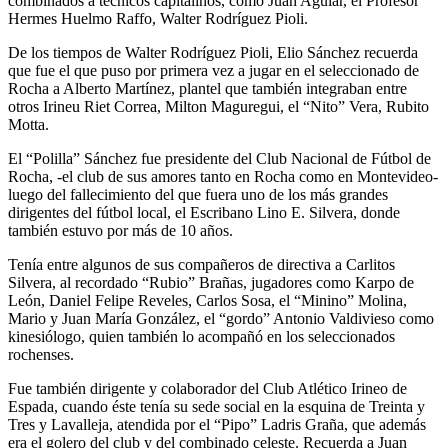
combinados a técnicos capitalinos, como Juan Aguiar, el Profesor
Hermes Huelmo Raffo, Walter Rodríguez Pioli.
De los tiempos de Walter Rodríguez Pioli, Elio Sánchez recuerda
que fue el que puso por primera vez a jugar en el seleccionado de
Rocha a Alberto Martínez, plantel que también integraban entre
otros Irineu Riet Correa, Milton Maguregui, el “Nito” Vera, Rubito
Motta.
El “Polilla” Sánchez fue presidente del Club Nacional de Fútbol de
Rocha, -el club de sus amores tanto en Rocha como en Montevideo-
luego del fallecimiento del que fuera uno de los más grandes
dirigentes del fútbol local, el Escribano Lino E. Silvera, donde
también estuvo por más de 10 años.
Tenía entre algunos de sus compañeros de directiva a Carlitos
Silvera, al recordado “Rubio” Brañas, jugadores como Karpo de
León, Daniel Felipe Reveles, Carlos Sosa, el “Minino” Molina,
Mario y Juan María González, el “gordo” Antonio Valdivieso como
kinesiólogo, quien también lo acompañó en los seleccionados
rochenses.
Fue también dirigente y colaborador del Club Atlético Irineo de
Espada, cuando éste tenía su sede social en la esquina de Treinta y
Tres y Lavalleja, atendida por el “Pipo” Ladris Graña, que además
era el golero del club y del combinado celeste. Recuerda a Juan