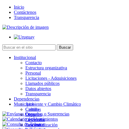
Inicio
Contáctenos
Transparencia
Institucional
Contacto
Estructura organizativa
Personal
Licitaciones - Adquisiciones
Llamados públicos
Datos abiertos
Transparencia
Dependencias
Municipios
Ambiente y Cambio Climático
Cultura
Castillos
Deportes
Chuy
Desarrollo
La Paloma
Descentralización
Lascano