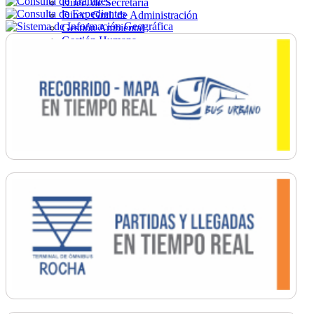
Direc. de Secretaría
Direc. Gral. de Administración
Gestión Ambiental
Gestión Humana
Hacienda
Obras
Ordenamiento
Promoción Social
Salud
Secretaría General
Tránsito
Turismo