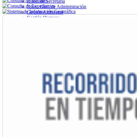
Direc. de Secretaría
Direc. Gral. de Administración
Gestión Ambiental
Gestión Humana
Hacienda
Obras
Ordenamiento
Promoción Social
Salud
Secretaría General
Tránsito
Turismo