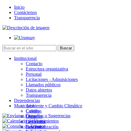
Inicio
Contáctenos
Transparencia
Institucional
Contacto
Estructura organizativa
Personal
Licitaciones - Adquisiciones
Llamados públicos
Datos abiertos
Transparencia
Dependencias
Municipios
Ambiente y Cambio Climático
Cultura
Castillos
Deportes
Chuy
Desarrollo
La Paloma
Descentralización
Lascano