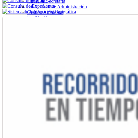
Direc. de Secretaría
Direc. Gral. de Administración
Gestión Ambiental
Gestión Humana
Hacienda
Obras
Ordenamiento
Promoción Social
Salud
Secretaría General
Tránsito
Turismo