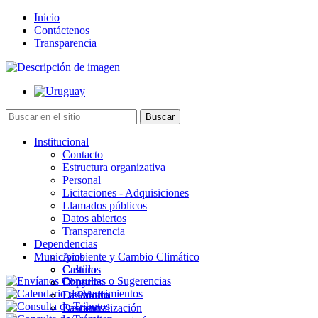
Inicio
Contáctenos
Transparencia
Institucional
Contacto
Estructura organizativa
Personal
Licitaciones - Adquisiciones
Llamados públicos
Datos abiertos
Transparencia
Dependencias
Municipios
Ambiente y Cambio Climático
Cultura
Castillos
Deportes
Chuy
Desarrollo
La Paloma
Descentralización
Lascano