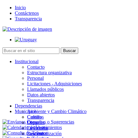
Inicio
Contáctenos
Transparencia
Institucional
Contacto
Estructura organizativa
Personal
Licitaciones - Adquisiciones
Llamados públicos
Datos abiertos
Transparencia
Dependencias
Municipios
Ambiente y Cambio Climático
Cultura
Castillos
Deportes
Chuy
Desarrollo
La Paloma
Descentralización
Lascano