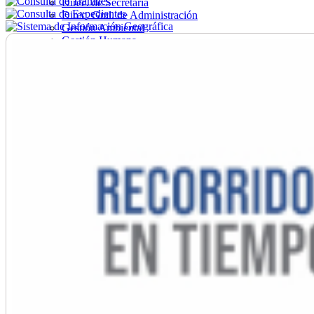
Direc. de Secretaría
Direc. Gral. de Administración
Gestión Ambiental
Gestión Humana
Hacienda
Obras
Ordenamiento
Promoción Social
Salud
Secretaría General
Tránsito
Turismo