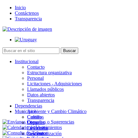
Inicio
Contáctenos
Transparencia
Institucional
Contacto
Estructura organizativa
Personal
Licitaciones - Adquisiciones
Llamados públicos
Datos abiertos
Transparencia
Dependencias
Municipios
Ambiente y Cambio Climático
Cultura
Castillos
Deportes
Chuy
Desarrollo
La Paloma
Descentralización
Lascano