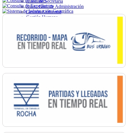
Direc. de Secretaría
Direc. Gral. de Administración
Gestión Ambiental
Gestión Humana
Hacienda
Obras
Ordenamiento
Promoción Social
Salud
Secretaría General
Tránsito
Turismo