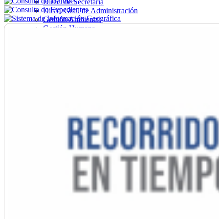
Direc. de Secretaría
Direc. Gral. de Administración
Gestión Ambiental
Gestión Humana
Hacienda
Obras
Ordenamiento
Promoción Social
Salud
Secretaría General
Tránsito
Turismo