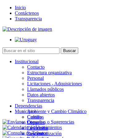
Inicio
Contáctenos
Transparencia
Institucional
Contacto
Estructura organizativa
Personal
Licitaciones - Adquisiciones
Llamados públicos
Datos abiertos
Transparencia
Dependencias
Municipios
Ambiente y Cambio Climático
Cultura
Castillos
Deportes
Chuy
Desarrollo
La Paloma
Descentralización
Lascano