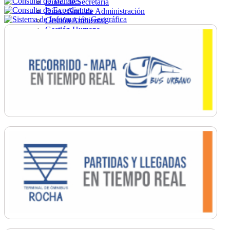
Direc. de Secretaría
Direc. Gral. de Administración
Gestión Ambiental
Gestión Humana
Hacienda
Obras
Ordenamiento
Promoción Social
Salud
Secretaría General
Tránsito
Turismo