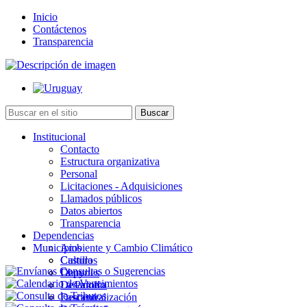
Inicio
Contáctenos
Transparencia
Institucional
Contacto
Estructura organizativa
Personal
Licitaciones - Adquisiciones
Llamados públicos
Datos abiertos
Transparencia
Dependencias
Municipios
Ambiente y Cambio Climático
Cultura
Castillos
Deportes
Chuy
Desarrollo
La Paloma
Descentralización
Lascano