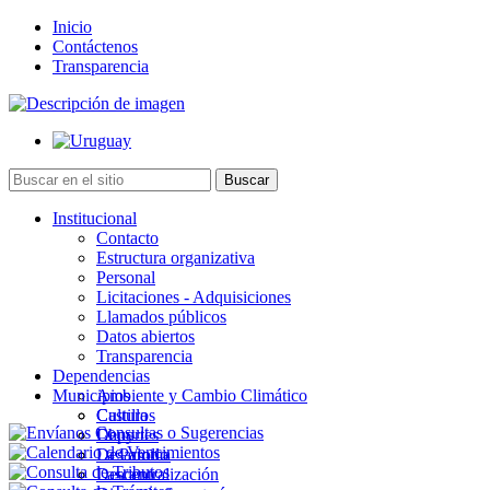
Inicio
Contáctenos
Transparencia
Institucional
Contacto
Estructura organizativa
Personal
Licitaciones - Adquisiciones
Llamados públicos
Datos abiertos
Transparencia
Dependencias
Municipios
Ambiente y Cambio Climático
Cultura
Castillos
Deportes
Chuy
Desarrollo
La Paloma
Descentralización
Lascano