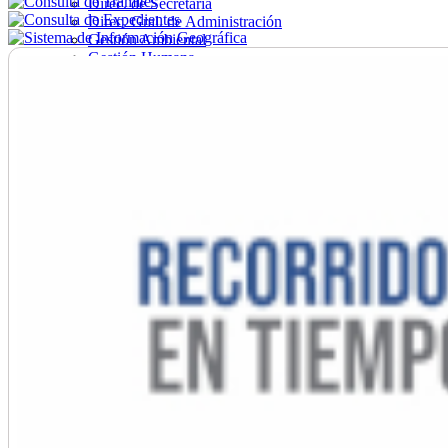
Direc. de Secretaría
Direc. Gral. de Administración
Gestión Ambiental
Gestión Humana
Hacienda
Obras
Ordenamiento
Promoción Social
Salud
Secretaría General
Tránsito
Turismo