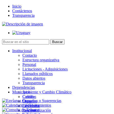
Inicio
Contáctenos
Transparencia
Institucional
Contacto
Estructura organizativa
Personal
Licitaciones - Adquisiciones
Llamados públicos
Datos abiertos
Transparencia
Dependencias
Municipios
Ambiente y Cambio Climático
Cultura
Castillos
Deportes
Chuy
Desarrollo
La Paloma
Descentralización
Lascano