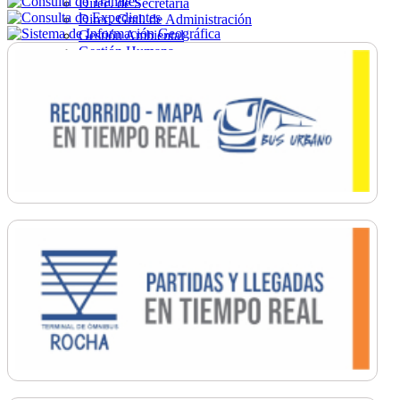
Direc. de Secretaría
Direc. Gral. de Administración
Gestión Ambiental
Gestión Humana
Hacienda
Obras
Ordenamiento
Promoción Social
Salud
Secretaría General
Tránsito
Turismo