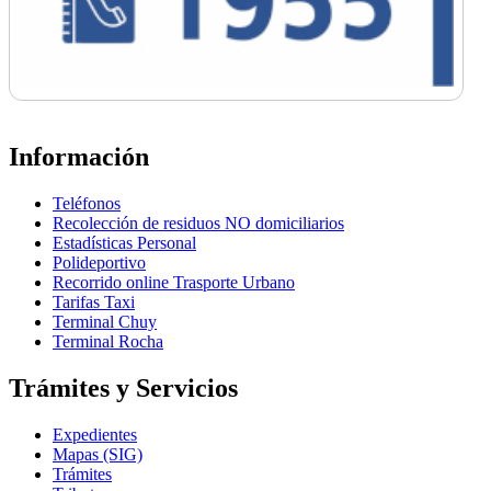
Información
Teléfonos
Recolección de residuos NO domiciliarios
Estadísticas Personal
Polideportivo
Recorrido online Trasporte Urbano
Tarifas Taxi
Terminal Chuy
Terminal Rocha
Trámites y Servicios
Expedientes
Mapas (SIG)
Trámites