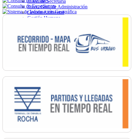
Direc. de Secretaría
Direc. Gral. de Administración
Gestión Ambiental
Gestión Humana
Hacienda
Obras
Ordenamiento
Promoción Social
Salud
Secretaría General
Tránsito
Turismo