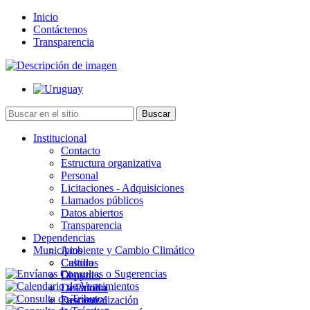
Inicio
Contáctenos
Transparencia
Institucional
Contacto
Estructura organizativa
Personal
Licitaciones - Adquisiciones
Llamados públicos
Datos abiertos
Transparencia
Dependencias
Municipios
Ambiente y Cambio Climático
Cultura
Castillos
Deportes
Chuy
Desarrollo
La Paloma
Descentralización
Lascano