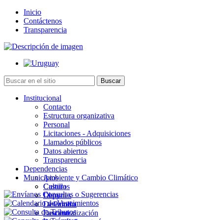
Inicio
Contáctenos
Transparencia
Institucional
Contacto
Estructura organizativa
Personal
Licitaciones - Adquisiciones
Llamados públicos
Datos abiertos
Transparencia
Dependencias
Municipios
Ambiente y Cambio Climático
Cultura
Castillos
Deportes
Chuy
Desarrollo
La Paloma
Descentralización
Lascano