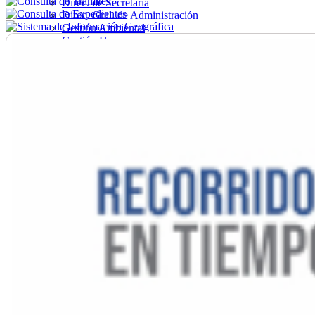
Direc. de Secretaría
Direc. Gral. de Administración
Gestión Ambiental
Gestión Humana
Hacienda
Obras
Ordenamiento
Promoción Social
Salud
Secretaría General
Tránsito
Turismo