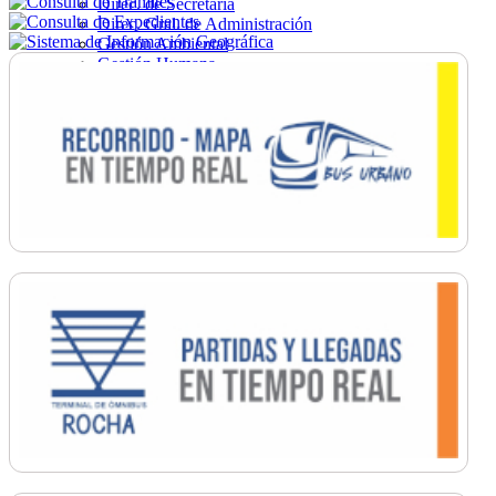
Direc. de Secretaría
Direc. Gral. de Administración
Gestión Ambiental
Gestión Humana
Hacienda
Obras
Ordenamiento
Promoción Social
Salud
Secretaría General
Tránsito
Turismo