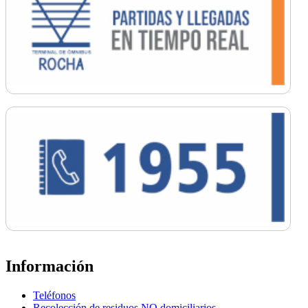
Información
Teléfonos
Recolección de residuos NO domiciliarios