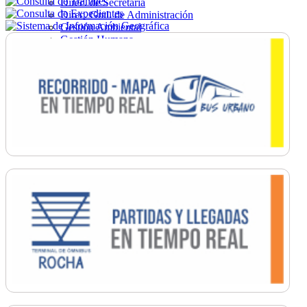
Direc. de Secretaría
Direc. Gral. de Administración
Gestión Ambiental
Gestión Humana
Hacienda
Obras
Ordenamiento
Promoción Social
Salud
Secretaría General
Tránsito
Turismo