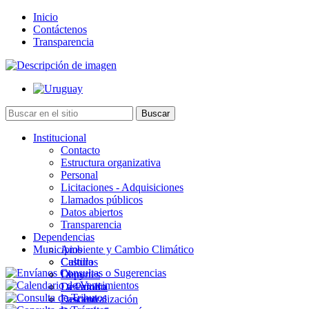
Inicio
Contáctenos
Transparencia
Institucional
Contacto
Estructura organizativa
Personal
Licitaciones - Adquisiciones
Llamados públicos
Datos abiertos
Transparencia
Dependencias
Municipios
Ambiente y Cambio Climático
Cultura
Castillos
Deportes
Chuy
Desarrollo
La Paloma
Descentralización
Lascano