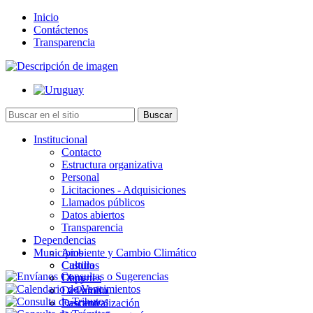
Inicio
Contáctenos
Transparencia
Institucional
Contacto
Estructura organizativa
Personal
Licitaciones - Adquisiciones
Llamados públicos
Datos abiertos
Transparencia
Dependencias
Municipios
Ambiente y Cambio Climático
Cultura
Castillos
Deportes
Chuy
Desarrollo
La Paloma
Descentralización
Lascano