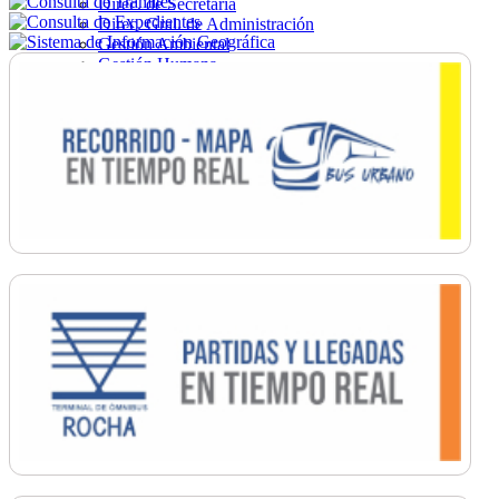
Direc. de Secretaría
Direc. Gral. de Administración
Gestión Ambiental
Gestión Humana
Hacienda
Obras
Ordenamiento
Promoción Social
Salud
Secretaría General
Tránsito
Turismo