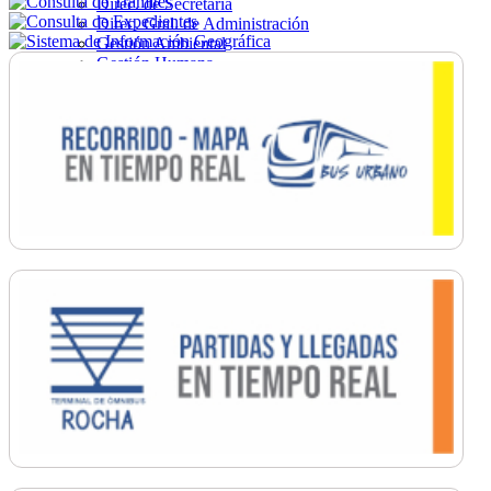
Direc. de Secretaría
Direc. Gral. de Administración
Gestión Ambiental
Gestión Humana
Hacienda
Obras
Ordenamiento
Promoción Social
Salud
Secretaría General
Tránsito
Turismo