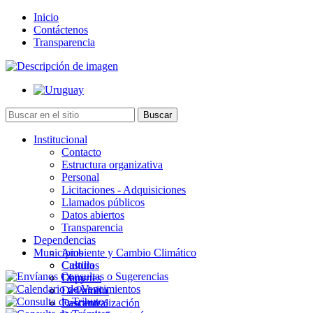
Inicio
Contáctenos
Transparencia
Institucional
Contacto
Estructura organizativa
Personal
Licitaciones - Adquisiciones
Llamados públicos
Datos abiertos
Transparencia
Dependencias
Municipios
Ambiente y Cambio Climático
Cultura
Castillos
Deportes
Chuy
Desarrollo
La Paloma
Descentralización
Lascano