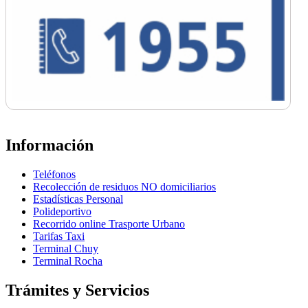
Información
Teléfonos
Recolección de residuos NO domiciliarios
Estadísticas Personal
Polideportivo
Recorrido online Trasporte Urbano
Tarifas Taxi
Terminal Chuy
Terminal Rocha
Trámites y Servicios