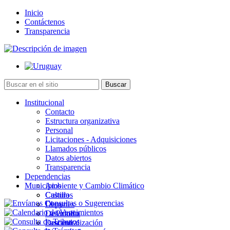
Inicio
Contáctenos
Transparencia
Institucional
Contacto
Estructura organizativa
Personal
Licitaciones - Adquisiciones
Llamados públicos
Datos abiertos
Transparencia
Dependencias
Municipios
Ambiente y Cambio Climático
Cultura
Castillos
Deportes
Chuy
Desarrollo
La Paloma
Descentralización
Lascano