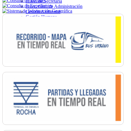
Direc. de Secretaría
Direc. Gral. de Administración
Gestión Ambiental
Gestión Humana
Hacienda
Obras
Ordenamiento
Promoción Social
Salud
Secretaría General
Tránsito
Turismo