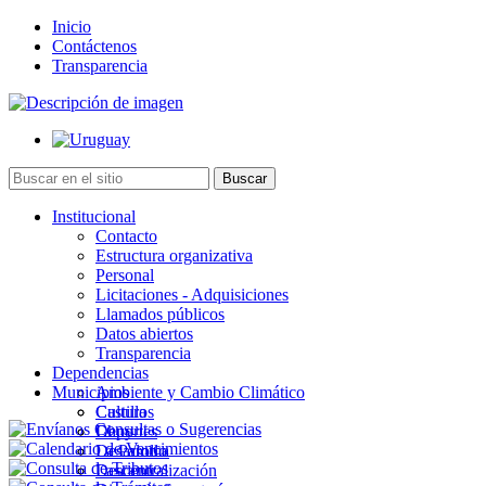
Inicio
Contáctenos
Transparencia
Institucional
Contacto
Estructura organizativa
Personal
Licitaciones - Adquisiciones
Llamados públicos
Datos abiertos
Transparencia
Dependencias
Municipios
Ambiente y Cambio Climático
Cultura
Castillos
Deportes
Chuy
Desarrollo
La Paloma
Descentralización
Lascano