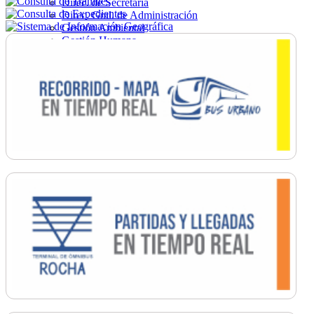
Direc. de Secretaría
Direc. Gral. de Administración
Gestión Ambiental
Gestión Humana
Hacienda
Obras
Ordenamiento
Promoción Social
Salud
Secretaría General
Tránsito
Turismo