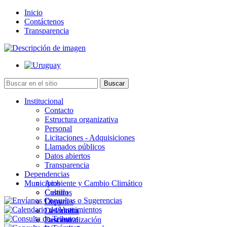
Inicio
Contáctenos
Transparencia
Institucional
Contacto
Estructura organizativa
Personal
Licitaciones - Adquisiciones
Llamados públicos
Datos abiertos
Transparencia
Dependencias
Municipios
Ambiente y Cambio Climático
Cultura
Castillos
Deportes
Chuy
Desarrollo
La Paloma
Descentralización
Lascano