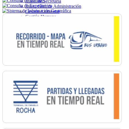
Direc. de Secretaría
Direc. Gral. de Administración
Gestión Ambiental
Gestión Humana
Hacienda
Obras
Ordenamiento
Promoción Social
Salud
Secretaría General
Tránsito
Turismo