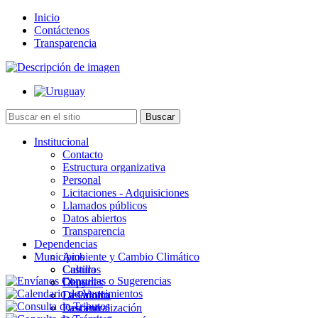
Inicio
Contáctenos
Transparencia
Institucional
Contacto
Estructura organizativa
Personal
Licitaciones - Adquisiciones
Llamados públicos
Datos abiertos
Transparencia
Dependencias
Municipios
Ambiente y Cambio Climático
Cultura
Castillos
Deportes
Chuy
Desarrollo
La Paloma
Descentralización
Lascano