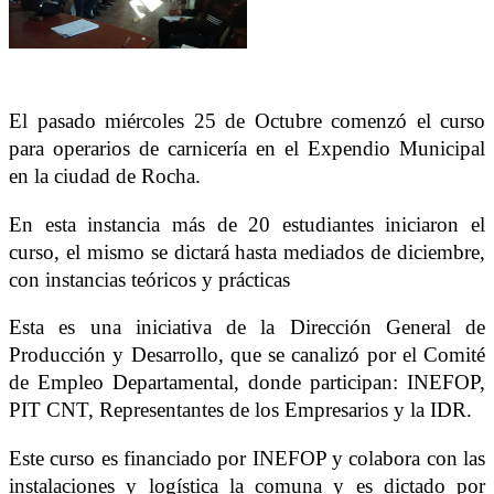
El pasado miércoles 25 de Octubre comenzó el curso
para operarios de carnicería en el Expendio Municipal
en la ciudad de Rocha.
En esta instancia más de 20 estudiantes iniciaron el
curso, el mismo se dictará hasta mediados de diciembre,
con instancias teóricos y prácticas
Esta es una iniciativa de la Dirección General de
Producción y
Desarrollo, que se canaliz
ó
por e
l
C
omité
de
E
mp
l
eo
D
epartamental, donde participan: INEFOP,
PIT CNT, Representantes de los
E
mpresarios y la IDR.
Este curso es financiado por INEFOP y colabora con las
instalaciones y logística la comuna
y
es dictado por