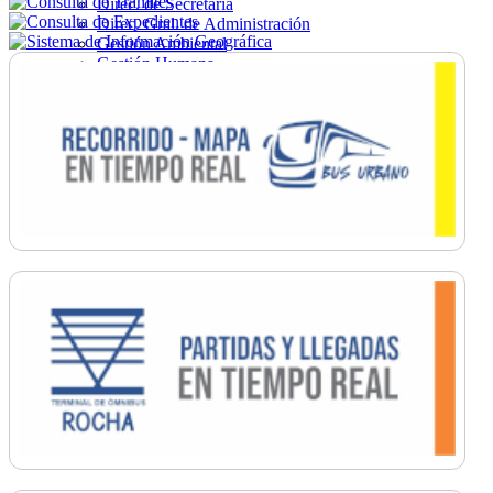
Direc. de Secretaría
Direc. Gral. de Administración
Gestión Ambiental
Gestión Humana
Hacienda
Obras
Ordenamiento
Promoción Social
Salud
Secretaría General
Tránsito
Turismo