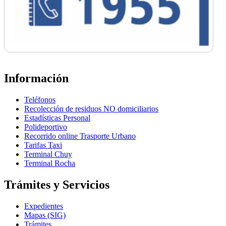
Información
Teléfonos
Recolección de residuos NO domiciliarios
Estadísticas Personal
Polideportivo
Recorrido online Trasporte Urbano
Tarifas Taxi
Terminal Chuy
Terminal Rocha
Trámites y Servicios
Expedientes
Mapas (SIG)
Trámites