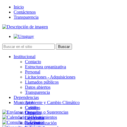
Inicio
Contáctenos
Transparencia
Institucional
Contacto
Estructura organizativa
Personal
Licitaciones - Adquisiciones
Llamados públicos
Datos abiertos
Transparencia
Dependencias
Municipios
Ambiente y Cambio Climático
Cultura
Castillos
Deportes
Chuy
Desarrollo
La Paloma
Descentralización
Lascano