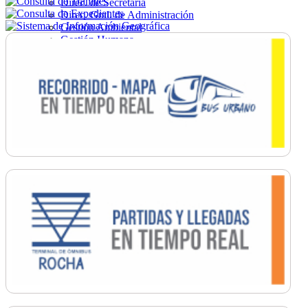
Direc. de Secretaría
Direc. Gral. de Administración
Gestión Ambiental
Gestión Humana
Hacienda
Obras
Ordenamiento
Promoción Social
Salud
Secretaría General
Tránsito
Turismo