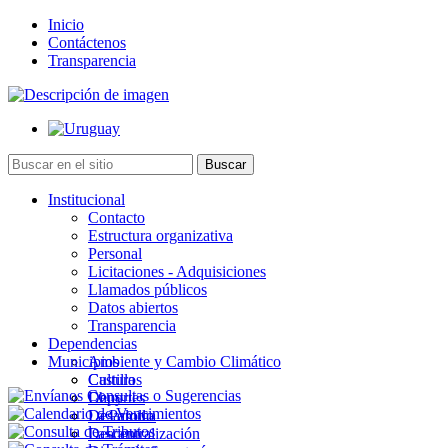
Inicio
Contáctenos
Transparencia
Institucional
Contacto
Estructura organizativa
Personal
Licitaciones - Adquisiciones
Llamados públicos
Datos abiertos
Transparencia
Dependencias
Municipios
Ambiente y Cambio Climático
Cultura
Castillos
Deportes
Chuy
Desarrollo
La Paloma
Descentralización
Lascano