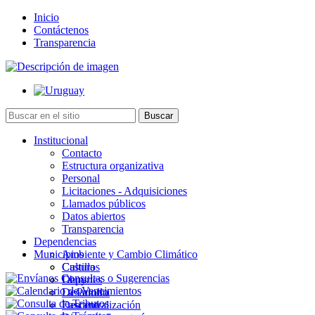
Inicio
Contáctenos
Transparencia
Institucional
Contacto
Estructura organizativa
Personal
Licitaciones - Adquisiciones
Llamados públicos
Datos abiertos
Transparencia
Dependencias
Municipios
Ambiente y Cambio Climático
Cultura
Castillos
Deportes
Chuy
Desarrollo
La Paloma
Descentralización
Lascano