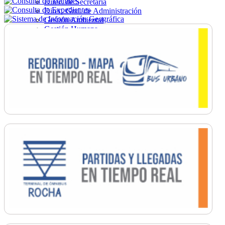
Direc. de Secretaría
Direc. Gral. de Administración
Gestión Ambiental
Gestión Humana
Hacienda
Obras
Ordenamiento
Promoción Social
Salud
Secretaría General
Tránsito
Turismo