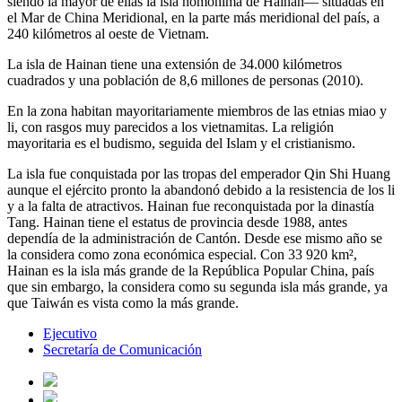
siendo la mayor de ellas la isla homónima de Hainan— situadas en
el Mar de China Meridional, en la parte más meridional del país, a
240 kilómetros al oeste de Vietnam.
La isla de Hainan tiene una extensión de 34.000 kilómetros
cuadrados y una población de 8,6 millones de personas (2010).
En la zona habitan mayoritariamente miembros de las etnias miao y
li, con rasgos muy parecidos a los vietnamitas. La religión
mayoritaria es el budismo, seguida del Islam y el cristianismo.
La isla fue conquistada por las tropas del emperador Qin Shi Huang
aunque el ejército pronto la abandonó debido a la resistencia de los li
y a la falta de atractivos. Hainan fue reconquistada por la dinastía
Tang. Hainan tiene el estatus de provincia desde 1988, antes
dependía de la administración de Cantón. Desde ese mismo año se
la considera como zona económica especial. Con 33 920 km²,
Hainan es la isla más grande de la República Popular China, país
que sin embargo, la considera como su segunda isla más grande, ya
que Taiwán es vista como la más grande.
Ejecutivo
Secretaría de Comunicación