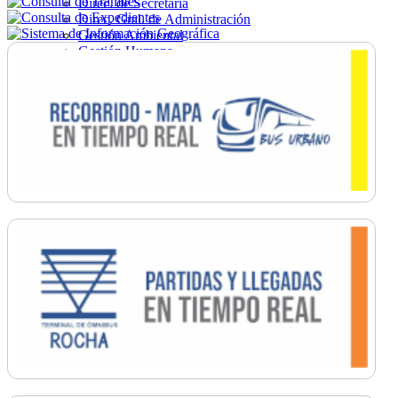
Direc. de Secretaría
Direc. Gral. de Administración
Gestión Ambiental
Gestión Humana
Hacienda
Obras
Ordenamiento
Promoción Social
Salud
Secretaría General
Tránsito
Turismo