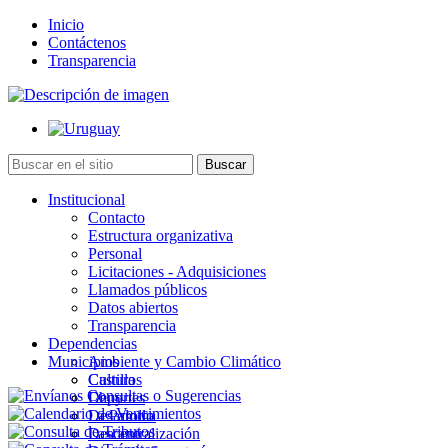
Inicio
Contáctenos
Transparencia
Institucional
Contacto
Estructura organizativa
Personal
Licitaciones - Adquisiciones
Llamados públicos
Datos abiertos
Transparencia
Dependencias
Municipios
Ambiente y Cambio Climático
Cultura
Castillos
Deportes
Chuy
Desarrollo
La Paloma
Descentralización
Lascano