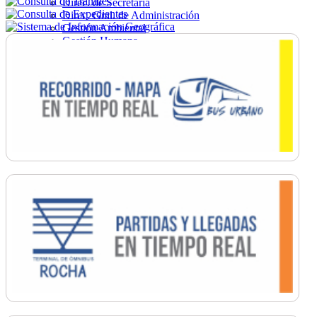
Direc. de Secretaría
Direc. Gral. de Administración
Gestión Ambiental
Gestión Humana
Hacienda
Obras
Ordenamiento
Promoción Social
Salud
Secretaría General
Tránsito
Turismo