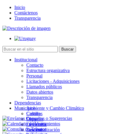
Inicio
Contáctenos
Transparencia
Institucional
Contacto
Estructura organizativa
Personal
Licitaciones - Adquisiciones
Llamados públicos
Datos abiertos
Transparencia
Dependencias
Municipios
Ambiente y Cambio Climático
Cultura
Castillos
Deportes
Chuy
Desarrollo
La Paloma
Descentralización
Lascano