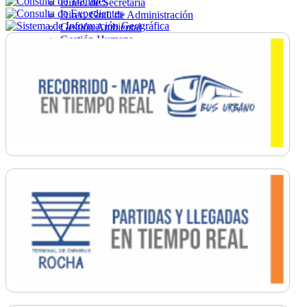
Direc. de Secretaría
Direc. Gral. de Administración
Gestión Ambiental
Gestión Humana
Hacienda
Obras
Ordenamiento
Promoción Social
Salud
Secretaría General
Tránsito
Turismo