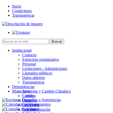
Inicio
Contáctenos
Transparencia
Institucional
Contacto
Estructura organizativa
Personal
Licitaciones - Adquisiciones
Llamados públicos
Datos abiertos
Transparencia
Dependencias
Municipios
Ambiente y Cambio Climático
Cultura
Castillos
Deportes
Chuy
Desarrollo
La Paloma
Descentralización
Lascano