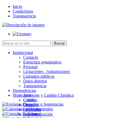
Inicio
Contáctenos
Transparencia
Institucional
Contacto
Estructura organizativa
Personal
Licitaciones - Adquisiciones
Llamados públicos
Datos abiertos
Transparencia
Dependencias
Municipios
Ambiente y Cambio Climático
Cultura
Castillos
Deportes
Chuy
Desarrollo
La Paloma
Descentralización
Lascano