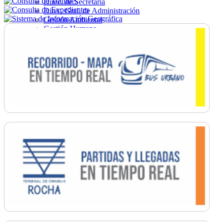
Direc. de Secretaría
Direc. Gral. de Administración
Gestión Ambiental
Gestión Humana
Hacienda
Obras
Ordenamiento
Promoción Social
Salud
Secretaría General
Tránsito
Turismo